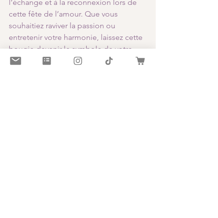
l’échange et à la reconnexion lors de 
cette fête de l’amour. Que vous 
souhaitiez raviver la passion ou 
entretenir votre harmonie, laissez cette 
bougie devenir le symbole de votre 
engagement mutuel.
Voir tout
Posts récents