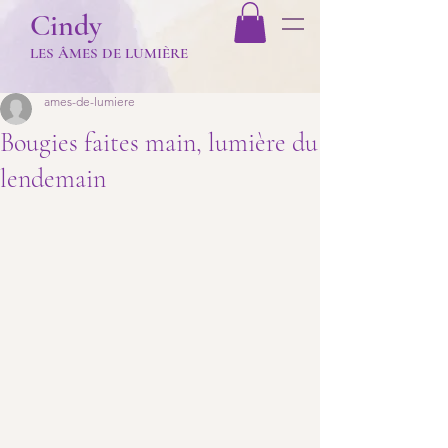
Cindy
LES Â
MES DE LUMIÈR
E
ames-de-lumiere
Bougies faites main, lumière du
lendemain