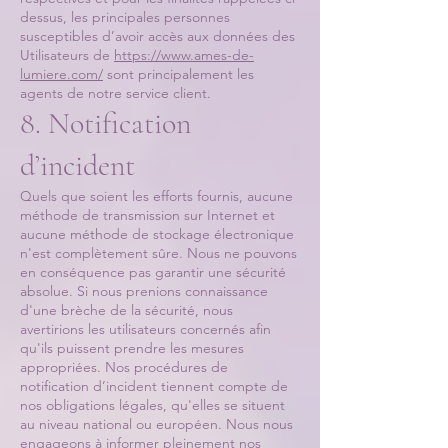
dessus, les principales personnes
susceptibles d’avoir accès aux données des
Utilisateurs de
https://www.ames-de-
lumiere.com/
sont principalement les
agents de notre service client.
8. Notification
d’incident
Quels que soient les efforts fournis, aucune
méthode de transmission sur Internet et
aucune méthode de stockage électronique
n'est complètement sûre. Nous ne pouvons
en conséquence pas garantir une sécurité
absolue. Si nous prenions connaissance
d'une brèche de la sécurité, nous
avertirions les utilisateurs concernés afin
qu'ils puissent prendre les mesures
appropriées. Nos procédures de
notification d’incident tiennent compte de
nos obligations légales, qu'elles se situent
au niveau national ou européen. Nous nous
engageons à informer pleinement nos