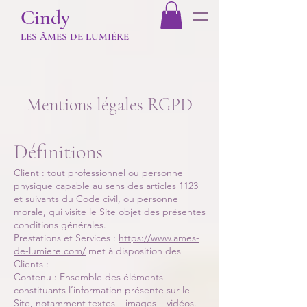
Cindy
LES Â
MES DE LUMIÈR
E
Mentions légales RGPD
Définitions
Client : tout professionnel ou personne
physique capable au sens des articles 1123
et suivants du Code civil, ou personne
morale, qui visite le Site objet des présentes
conditions générales.
Prestations et Services :
https://www.ames-
de-lumiere.com/
met à disposition des
Clients :
Contenu : Ensemble des éléments
constituants l’information présente sur le
Site, notamment textes – images – vidéos.