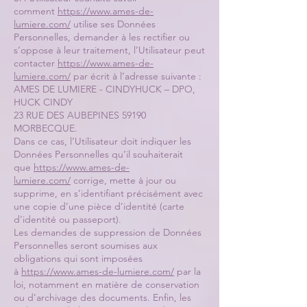
comment
https://www.ames-de-
lumiere.com/
utilise ses Données
Personnelles, demander à les rectifier ou
s’oppose à leur traitement, l’Utilisateur peut
contacter
https://www.ames-de-
lumiere.com/
par écrit à l’adresse suivante :
AMES DE LUMIERE - CINDYHUCK – DPO,
HUCK CINDY
23 RUE DES AUBEPINES 59190
MORBECQUE.
Dans ce cas, l’Utilisateur doit indiquer les
Données Personnelles qu’il souhaiterait
que
https://www.ames-de-
lumiere.com/
corrige, mette à jour ou
supprime, en s’identifiant précisément avec
une copie d’une pièce d’identité (carte
d’identité ou passeport).
Les demandes de suppression de Données
Personnelles seront soumises aux
obligations qui sont imposées
à
https://www.ames-de-lumiere.com/
par la
loi, notamment en matière de conservation
ou d’archivage des documents. Enfin, les