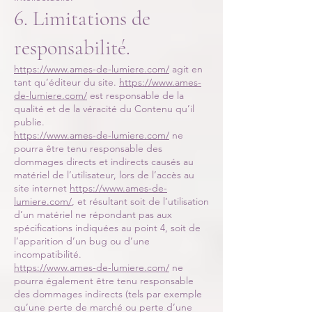
6. Limitations de
responsabilité.
https://www.ames-de-lumiere.com/
agit en
tant qu’éditeur du site.
https://www.ames-
de-lumiere.com/
est responsable de la
qualité et de la véracité du Contenu qu’il
publie.
https://www.ames-de-lumiere.com/
ne
pourra être tenu responsable des
dommages directs et indirects causés au
matériel de l’utilisateur, lors de l’accès au
site internet
https://www.ames-de-
lumiere.com/
, et résultant soit de l’utilisation
d’un matériel ne répondant pas aux
spécifications indiquées au point 4, soit de
l’apparition d’un bug ou d’une
incompatibilité.
https://www.ames-de-lumiere.com/
ne
pourra également être tenu responsable
des dommages indirects (tels par exemple
qu’une perte de marché ou perte d’une