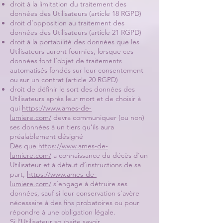
droit à la limitation du traitement des
données des Utilisateurs (article 18 RGPD)
droit d’opposition au traitement des
données des Utilisateurs (article 21 RGPD)
droit à la portabilité des données que les
Utilisateurs auront fournies, lorsque ces
données font l’objet de traitements
automatisés fondés sur leur consentement
ou sur un contrat (article 20 RGPD)
droit de définir le sort des données des
Utilisateurs après leur mort et de choisir à
qui
https://www.ames-de-
lumiere.com/
devra communiquer (ou non)
ses données à un tiers qu’ils aura
préalablement désigné
Dès que
https://www.ames-de-
lumiere.com/
a connaissance du décès d’un
Utilisateur et à défaut d’instructions de sa
part,
https://www.ames-de-
lumiere.com/
s’engage à détruire ses
données, sauf si leur conservation s’avère
nécessaire à des fins probatoires ou pour
répondre à une obligation légale.
Si l’Utilisateur souhaite savoir