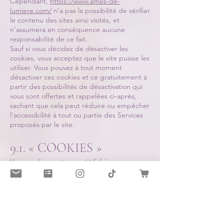
Cependant,
https://www.ames-de-
lumiere.com/
n’a pas la possibilité de vérifier
le contenu des sites ainsi visités, et
n’assumera en conséquence aucune
responsabilité de ce fait.
Sauf si vous décidez de désactiver les
cookies, vous acceptez que le site puisse les
utiliser. Vous pouvez à tout moment
désactiver ces cookies et ce gratuitement à
partir des possibilités de désactivation qui
vous sont offertes et rappelées ci-après,
sachant que cela peut réduire ou empêcher
l’accessibilité à tout ou partie des Services
proposés par le site.
9.1. « COOKIES »
Un « cookie » est un petit fichier
d’information envoyé sur le navigateur de
l’Utilisateur et enregistré au sein du terminal
de l’Utilisateur (ex : ordinateur,
smartphone), (ci-après « Cookies »). Ce
fichier comprend des informations telles
que le nom de domaine de l’Utilisateur, le