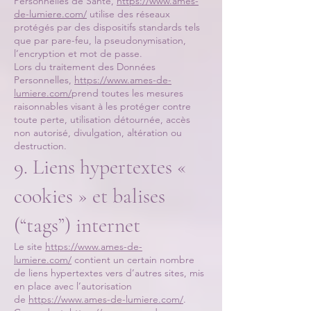
Personnelles de Santé,
https://www.ames-
de-lumiere.com/
utilise des réseaux
protégés par des dispositifs standards tels
que par pare-feu, la pseudonymisation,
l’encryption et mot de passe.
Lors du traitement des Données
Personnelles,
https://www.ames-de-
lumiere.com/
prend toutes les mesures
raisonnables visant à les protéger contre
toute perte, utilisation détournée, accès
non autorisé, divulgation, altération ou
destruction.
9. Liens hypertextes «
cookies » et balises
(“tags”) internet
Le site
https://www.ames-de-
lumiere.com/
contient un certain nombre
de liens hypertextes vers d’autres sites, mis
en place avec l’autorisation
de
https://www.ames-de-lumiere.com/
.