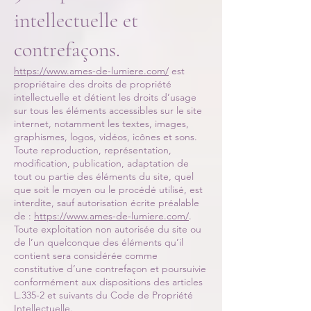
intellectuelle et
contrefaçons.
https://www.ames-de-lumiere.com/
est
propriétaire des droits de propriété
intellectuelle et détient les droits d’usage
sur tous les éléments accessibles sur le site
internet, notamment les textes, images,
graphismes, logos, vidéos, icônes et sons.
Toute reproduction, représentation,
modification, publication, adaptation de
tout ou partie des éléments du site, quel
que soit le moyen ou le procédé utilisé, est
interdite, sauf autorisation écrite préalable
de :
https://www.ames-de-lumiere.com/
.
Toute exploitation non autorisée du site ou
de l’un quelconque des éléments qu’il
contient sera considérée comme
constitutive d’une contrefaçon et poursuivie
conformément aux dispositions des articles
L.335-2 et suivants du Code de Propriété
Intellectuelle.