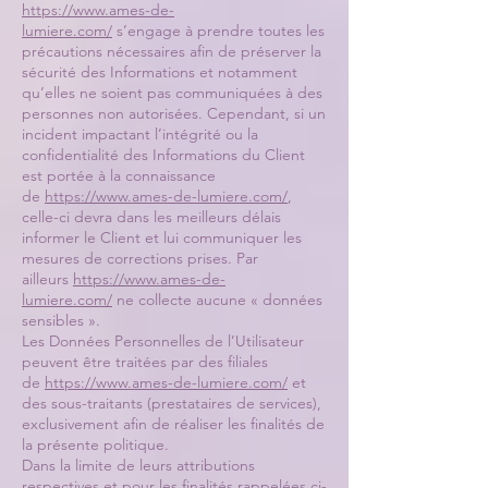
https://www.ames-de-
lumiere.com/
s’engage à prendre toutes les
précautions nécessaires afin de préserver la
sécurité des Informations et notamment
qu’elles ne soient pas communiquées à des
personnes non autorisées. Cependant, si un
incident impactant l’intégrité ou la
confidentialité des Informations du Client
est portée à la connaissance
de
https://www.ames-de-lumiere.com/
,
celle-ci devra dans les meilleurs délais
informer le Client et lui communiquer les
mesures de corrections prises. Par
ailleurs
https://www.ames-de-
lumiere.com/
ne collecte aucune « données
sensibles ».
Les Données Personnelles de l’Utilisateur
peuvent être traitées par des filiales
de
https://www.ames-de-lumiere.com/
et
des sous-traitants (prestataires de services),
exclusivement afin de réaliser les finalités de
la présente politique.
Dans la limite de leurs attributions
respectives et pour les finalités rappelées ci-