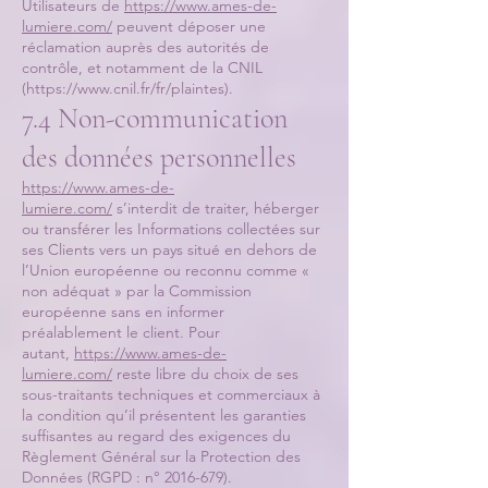
Utilisateurs de
https://www.ames-de-
lumiere.com/
peuvent déposer une
réclamation auprès des autorités de
contrôle, et notamment de la CNIL
(
https://www.cnil.fr/fr/plaintes).
7.4 Non-communication
des données personnelles
https://www.ames-de-
lumiere.com/
s’interdit de traiter, héberger
ou transférer les Informations collectées sur
ses Clients vers un pays situé en dehors de
l’Union européenne ou reconnu comme «
non adéquat » par la Commission
européenne sans en informer
préalablement le client. Pour
autant,
https://www.ames-de-
lumiere.com/
reste libre du choix de ses
sous-traitants techniques et commerciaux à
la condition qu’il présentent les garanties
suffisantes au regard des exigences du
Règlement Général sur la Protection des
Données (RGPD : n°
2016-679)
.