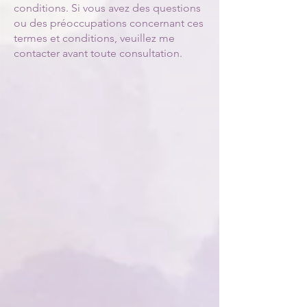
conditions. Si vous avez des questions
ou des préoccupations concernant ces
termes et conditions, veuillez me
contacter avant toute consultation.