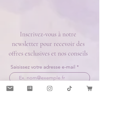
Inscrivez-vous à notre
newsletter pour recevoir des
offres exclusives et nos conseils
Saisissez votre adresse e-mail
S'abonner
J’accepte les termes et conditions
Instagram
Le Blog