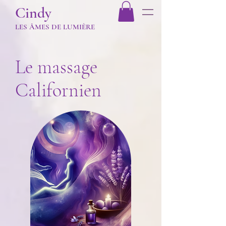
Cindy
LES Â
MES DE LUMIÈR
E
Le massage
Californien