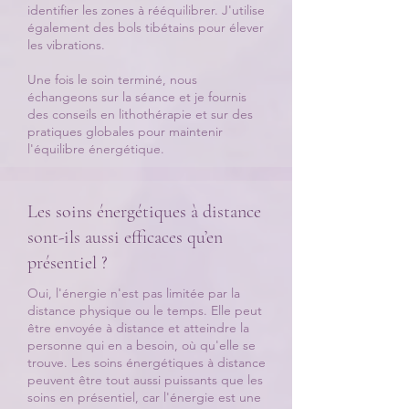
identifier les zones à rééquilibrer. J'utilise
également des bols tibétains pour élever
les vibrations.
Une fois le soin terminé, nous
échangeons sur la séance et je fournis
des conseils en lithothérapie et sur des
pratiques globales pour maintenir
l'équilibre énergétique.
Les soins énergétiques à distance
sont-ils aussi efficaces qu’en
présentiel ?
Oui, l'énergie n'est pas limitée par la
distance physique ou le temps. Elle peut
être envoyée à distance et atteindre la
personne qui en a besoin, où qu'elle se
trouve. Les soins énergétiques à distance
peuvent être tout aussi puissants que les
soins en présentiel, car l'énergie est une