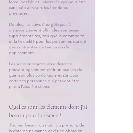
force invisible et universelle qui peut être
canalisée à travers les frontières
physiques.
De plus, les soins énergétiques à
distance peuvent offrir des avantages
supplémentaires, tels que la commodité
et la flexibilité pour les personnes qui ont
des contraintes de temps ou de
déplacement.
Les soins énergétiques à distance
peuvent également offrir un espace de
guérison plus confortable et sûr pour
certaines personnes qui peuvent être
plus à l'aise à distance.
Quelles sont les éléments dont j'ai
besoin pour la séance ?
J'aurais besoin du nom, du prénom, de
la date de naissance et d'une photo en