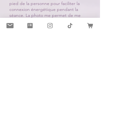
pied de la personne pour faciliter la
connexion énergétique pendant la
séance. La photo me permet de me
concentrer sur la personne à distance et
de mieux visualiser les zones du corps qui
nécessitent une attention particulière. La
date de naissance peut également
m'aider à mieux comprendre la
personnalité, les traits de caractère et les
éventuelles affections de la personne.
Il est important de noter que les
informations personnelles sont traitées
avec confidentialité et respect de la vie
privée.
Inscrivez-vous à notre
newsletter pour recevoir des
offres exclusives et nos conseils