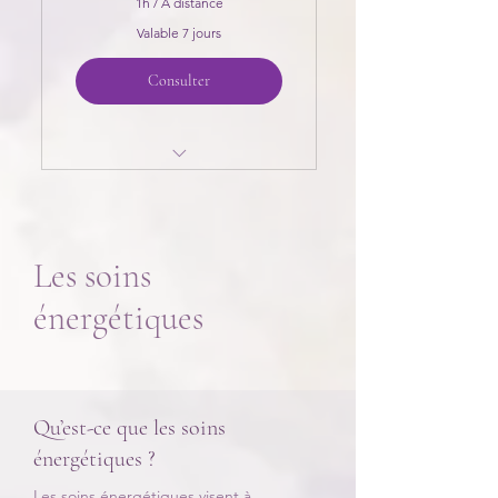
1h / À distance
Valable 7 jours
Consulter
Travail sur les zones au
pendule
Ressentis avant
Les soins
démarrage du soin
énergétiques
Qu’est-ce que les soins
énergétiques ?
Les soins énergétiques visent à