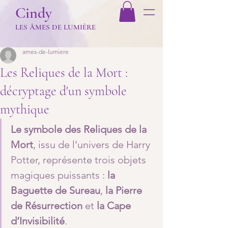
Cindy
LES Â
MES DE LUMIÈR
E
ames-de-lumiere
Les Reliques de la Mort :
décryptage d'un symbole
mythique
Le symbole des Reliques de la 
Mort
, issu de l’univers de Harry 
Potter, représente trois objets 
magiques puissants : 
la 
Baguette
de Sureau
,
 la Pierre 
de Résurrection
 et 
la Cape 
d’Invisibilité
. 