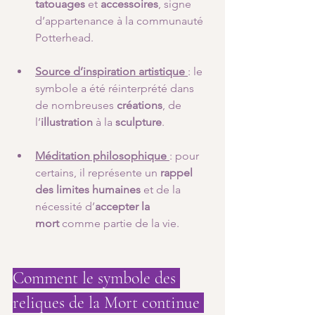
tatouages
 et 
accessoires
, signe 
d’appartenance à la communauté 
Potterhead.
Source d’inspiration artistique
: le 
symbole a été réinterprété dans 
de nombreuses 
créations
, de 
l’
illustration
 à la 
sculpture
.
Méditation philosophique
: pour 
certains, il représente un 
rappel 
des limites humaines
 et de la 
nécessité d’
accepter la 
mort
 comme partie de la vie.
Comment le symbole des 
reliques de la Mort continue 