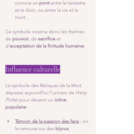
comme un 
pont
 entre le terrestre 
et le divin, ou entre la vie et la 
mort.
Ce symbole incarne donc les thèmes 
de 
pouvoir
, de 
sacrifice
 et 
d’
acceptation de la finitude humaine
.
Influence culturelle
Le symbole des Reliques de la Mort 
dépasse aujourd’hui l’univers de 
Harry 
Potter
 pour devenir un 
icône 
populaire
 :
Témoin de la passion des fans
 : on 
le retrouve sur des 
bijoux
, 