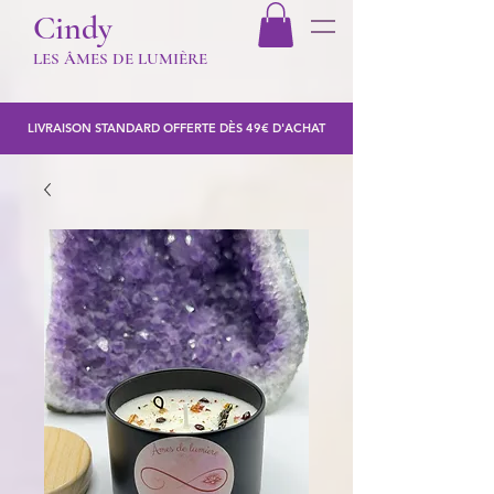
Cindy
LES Â
MES DE LUMIÈR
E
LIVRAISON STANDARD OFFERTE DÈS 49€ D'ACHAT