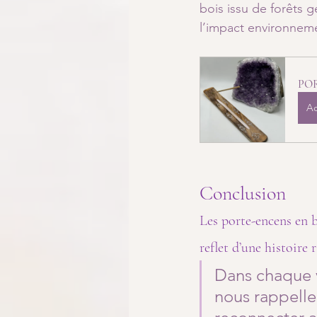
bois issu de forêts 
l’impact environneme
POR
Ac
Conclusion
Les porte-encens en bo
reflet d’une histoire 
Dans chaque v
nous rappellen