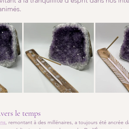
itant à la tranquillité d’esprit dans nos inté
animés.
vers le temps
ns
, remontant à des millénaires, a toujours été ancrée da