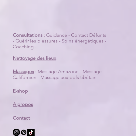
Consultations
:
Guidance
-
Contact Défunts
eliques de la Mort :
-
Guérir les blessures
-
Soins énergétiques
-
ptage d'un symbole
Coaching
-
ique
Nettoyage des lieux
Massages
:
Massage Amazone
-
Massage
Californien
-
Massage aux bols tibétain
E-shop
A propos
Contact