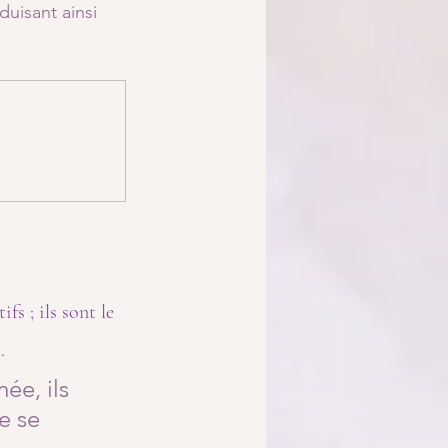
uisant ainsi 
s ; ils sont le 
. 
e, ils 
e se 