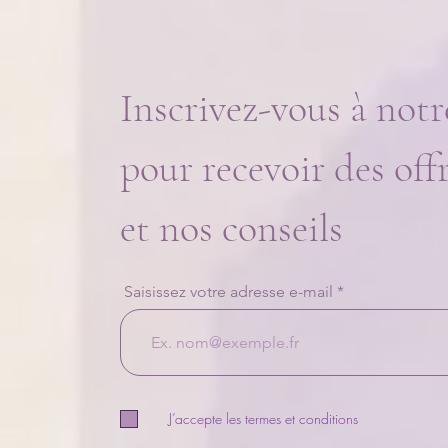
Inscrivez-vous à notr
Ravivez l’étincelle : la bougie
couple spécial Saint-Valentin
pour recevoir des off
et nos conseils
Saisissez votre adresse e-mail
J’accepte les termes et conditions