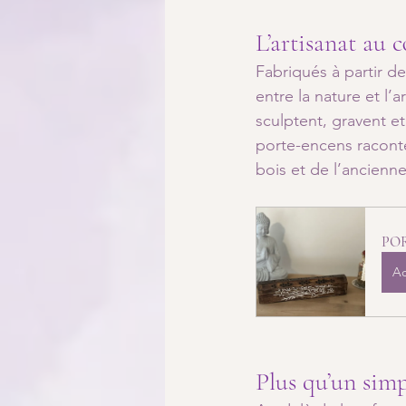
L’artisanat au 
Fabriqués à partir d
entre la nature et l’a
sculptent, gravent e
porte-encens raconte 
bois et de l’ancienne
POR
Ac
Plus qu’un simp