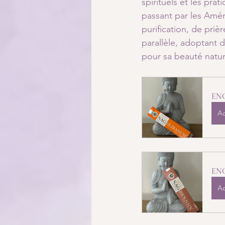
spirituels et les pra
passant par les Amér
purification, de pri
parallèle, adoptant d
pour sa beauté nature
EN
Ac
EN
Ac