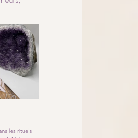
rieurs, 
ns les rituels 