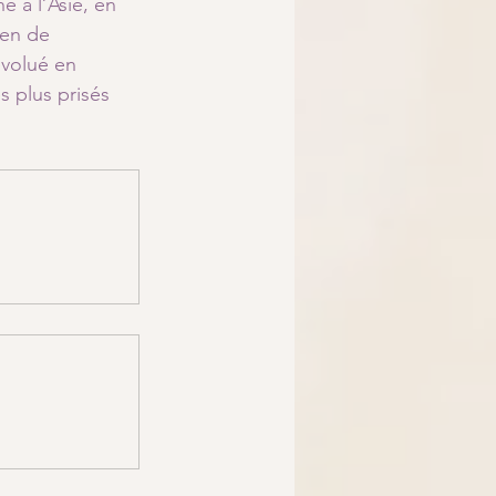
e à l’Asie, en 
yen de 
évolué en 
s plus prisés 