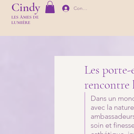
Cindy
Connexion
LES Â
MES DE
LUMIÈR
E
Les porte-
rencontre l
Dans un mond
avec la nature
ambassadeurs 
soin et finesse