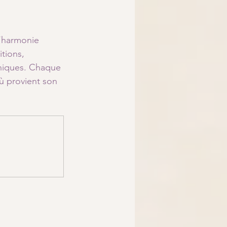
l’harmonie 
itions, 
uniques. Chaque 
où provient son 