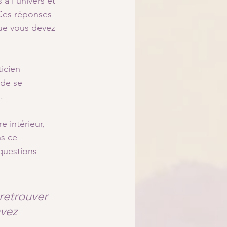
à l’univers et 
Ces réponses 
ue vous devez 
icien 
 de se 
.
e intérieur, 
s ce 
questions 
retrouver 
vez 