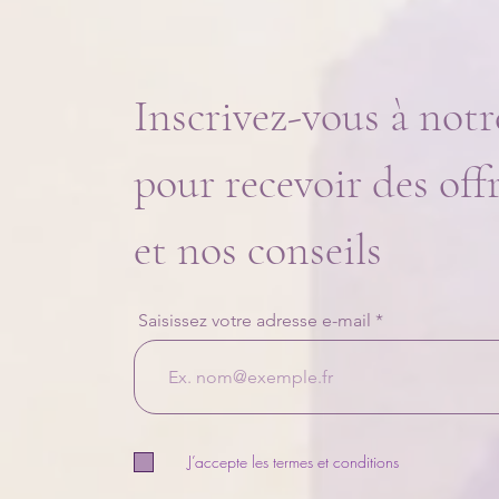
Inscrivez-vous à notr
Ravivez l’étincelle : la bougie
couple spécial Saint-Valentin
pour recevoir des off
et nos conseils
Saisissez votre adresse e-mail
J’accepte les termes et conditions