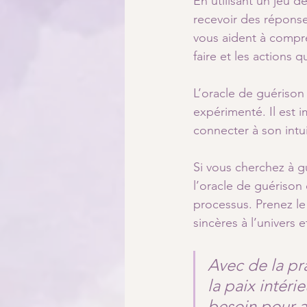
En utilisant un jeu d
recevoir des répons
vous aident à compr
faire et les actions
L’oracle de guérison 
expérimenté. Il est i
connecter à son intu
Si vous cherchez à gu
l’oracle de guérison
processus. Prenez l
sincères à l’univers
Avec de la pr
la paix intér
besoin pour a