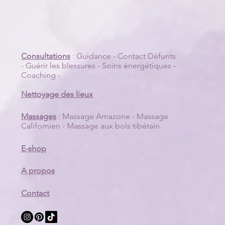
Consultations
:
Guidance
-
Contact Défunts
eliques de la Mort :
-
Guérir les blessures
-
Soins énergétiques
-
ptage d'un symbole
Coaching
-
ique
Nettoyage des lieux
Massages
:
Massage Amazone
-
Massage
Californien
-
Massage aux bols tibétain
E-shop
A propos
Contact