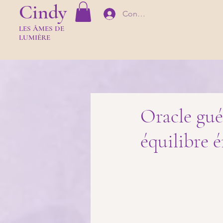
Cindy
Connexion
LES Â
MES DE
LUMIÈR
E
Oracle guér
équilibre 