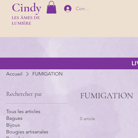
Cindy
Connexion
LES Â
MES DE
LUMIÈR
E
L
Accueil
FUMIGATION
Rechercher par
FUMIGATION
Tous les articles
Bagues
0 article
Bijoux
Bougies artisanales