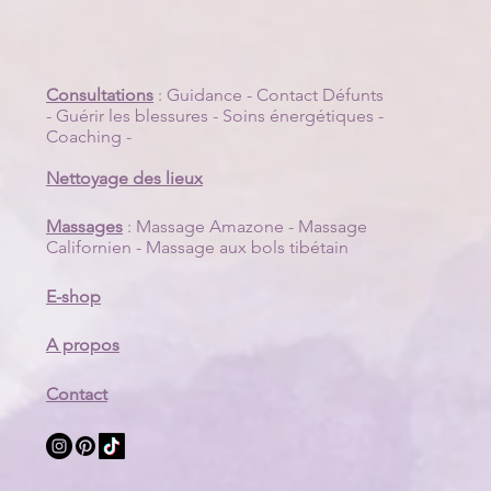
Consultations
:
Guidance
-
Contact Défunts
-
Guérir les blessures
-
Soins énergétiques
-
Coaching
-
Nettoyage des lieux
Massages
:
Massage Amazone
-
Massage
Californien
-
Massage aux bols tibétain
E-shop
A propos
Contact