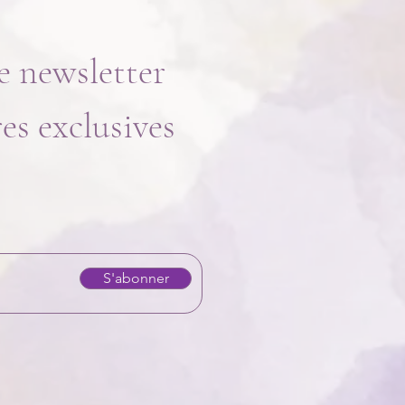
e newsletter
res exclusives
S'abonner