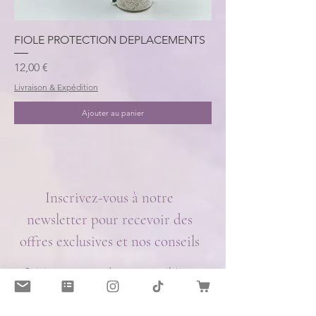
FIOLE PROTECTION DEPLACEMENTS
Prix
12,00 €
Livraison & Expédition
Ajouter au panier
Inscrivez-vous à notre
newsletter pour recevoir des
offres exclusives et nos conseils
Saisissez votre adresse e-mail