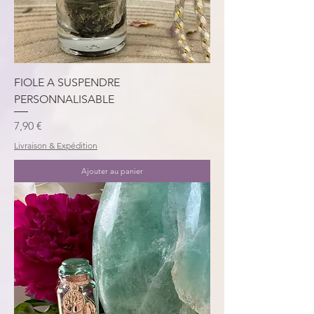
FIOLE A SUSPENDRE
PERSONNALISABLE
Prix
7,90 €
Livraison & Expédition
Ajouter au panier