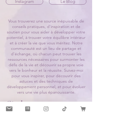
Instagram
Le Blog
Vous trouverez une source inépuisable de
conseils pratiques, d'inspiration et de
soutien pour vous aider à développer votre
potentiel, à trouver votre équilibre intérieur
et à créer la vie que vous méritez. Notre
communauté est un lieu de partage et
d'échange, où chacun peut trouver les
ressources nécessaires pour surmonter les
défis de la vie et découvrir sa propre voie
vers le bonheur et la réussite. Suivez-moi
pour vous inspirer, pour découvrir des
astuces et des techniques de
développement personnel, et pour évoluer
vers une vie plus épanouissante.
Cindy
LES ÂMES DE LUMIÈRE
Consultations
:
Guidance
-
Contact
Défunts
-
Guérir les blessures
-
Soins