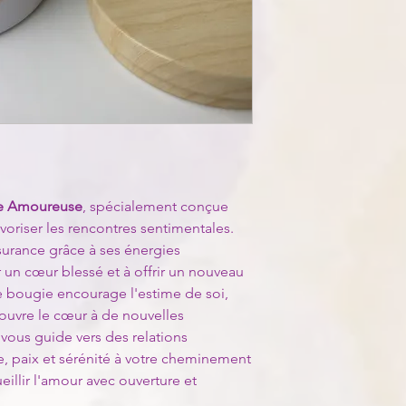
doivent être retourné
sélectionnées pour l
tous les accessoires i
Laissez-vous envelopp
charge du client.
lithothérapie tout en
Pour initier un retour
Herbes Naturelles :
P
client ames-de-lumie
magie, nous incorpor
les instructions détai
réputées pour leurs v
Exceptions : les prod
Encens :
Pour amplifi
certains types de bie
purification, nous a
pour le retour, sauf 
sélectionné pour sa qu
symbolique.
e Amoureuse
, spécialement conçue
Breloque Symbolique
d'une breloque symbo
avoriser les rencontres sentimentales.
intention spécifique
surance grâce à ses énergies
supplémentaire à vot
r un cœur blessé et à offrir un nouveau
e bougie encourage l'estime de soi,
🎁Offrez vos cadeaux
 ouvre le cœur à de nouvelles
propose un emballage
vous guide vers des relations
plusieurs options au 
, paix et sérénité à votre cheminement
par e-mail pour discu
chaque présent un véri
eillir l'amour avec ouverture et
Lors de l'utilisation 