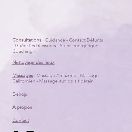
Consultations
:
Guidance
-
Contact Défunts
-
Guérir les blessures
-
Soins énergétiques
-
Coaching
-
Nettoyage des lieux
Massages
:
Massage Amazone
-
Massage
Californien
-
Massage aux bols tibétain
E-shop
A propos
Contact