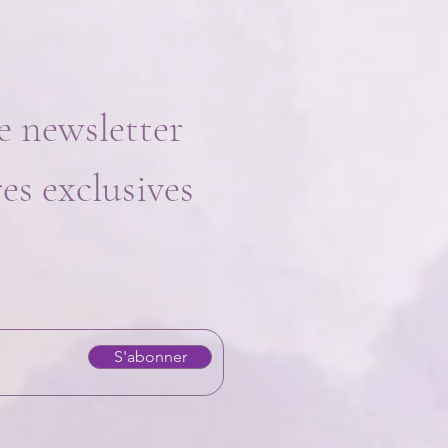
e newsletter
res exclusives
S'abonner