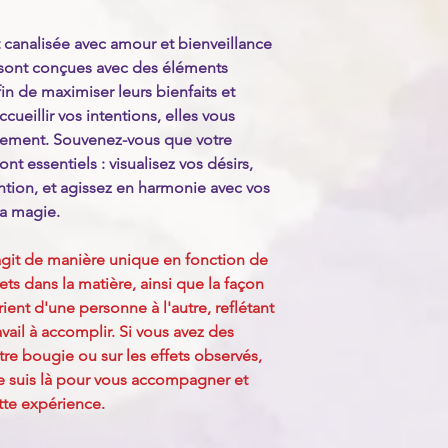
quelques principes d
Tout d'abord, assurez
canalisée avec amour et bienveillance
bougies sur une surfa
sont conçues avec des éléments
loin de tout matériau
n de maximiser leurs bienfaits et
bougie allumée sans s
ccueillir vos intentions, elles vous
courants d'air. Assu
bougies hors de port
nement. Souvenez-vous que votre
domestiques. Enfin, a
t essentiels : visualisez vos désirs,
vous coucher, éteign
ntion, et agissez en harmonie avec vos
bougies. En suivant c
la magie.
pouvez profiter de l
chaleureuse des boug
git de manière unique en fonction de
fets dans la matière, ainsi que la façon
ent d'une personne à l'autre, reflétant
ravail à accomplir. Si vous avez des
otre bougie ou sur les effets observés,
Je suis là pour vous accompagner et
tte expérience.