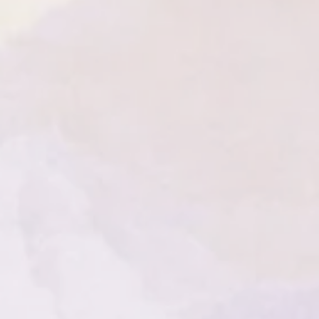
e base pour assurer votre sécurité.
-vous de toujours placer les
ce plane et résistante à la chaleur,
 inflammable. Ne jamais laisser une
urveillance et éloignez-la des
rez-vous également de garder les
ée des enfants et des animaux
vant de quitter la pièce ou de
ez toujours complètement les
es simples précautions, vous
a beauté et de l'ambiance
ies en toute sécurité.