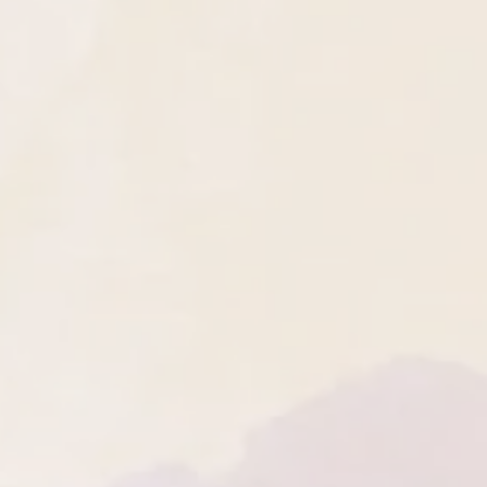
s dans leur état d'origine et avec
eurs propriétés énergétiques.
nclus. Les frais de retour sont à la
er par les bienfaits de la
 vous relaxant.
, veuillez contacter notre service
our une touche supplémentaire de
re@hotmail.com qui vous fournira
ons des herbes naturelles
llées pour le processus de retour.
ertus apaisantes et purifiantes.
uits soldés, personnalisés ou
er l'atmosphère de relaxation et de
ns périssables ne sont pas éligibles
joutons une touche d'encens,
en cas de défaut de fabrication.
alité et sa signification
 :
Chaque bougie est agrémentée
lique choisie en fonction de son
, ajoutant une dimension
re expérience.
 avec style ! Sur demande, je
 cadeau élégant et gratuit, avec
choix. N'hésitez pas à me contacter
ter de vos préférences et faire de
table plaisir visuel et sensoriel.
de bougies, il est essentiel de suivre