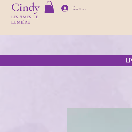
Cindy
Connexion
LES Â
MES DE
LUMIÈR
E
L