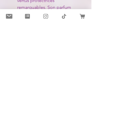
vertus protectrices
remarquables. Son parfum
envoûtant élimine les énergies
négatives, purifiant
l'atmosphère et créant un
bouclier contre les influences
indésirables. Il élève le taux
vibratoire de l'espace,
favorisant ainsi la clarté
mentale et l'élévation
spirituelle. Il libère l'esprit des
entraves et ouvre la voie vers
une existence plus
harmonieuse et équilibrée.
Mes bougies sont des alliées
dans votre cheminement, mais
rappelez-vous que votre propre
énergie et engagement sont