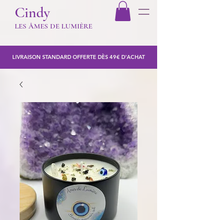
Cindy
LES Â
MES DE LUMIÈR
E
LIVRAISON STANDARD OFFERTE DÈS 49€ D'ACHAT