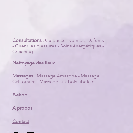
Consultations
:
Guidance
-
Contact Défunts
-
Guérir les blessures
-
Soins énergétiques
-
Coaching
-
Nettoyage des lieux
Massages
:
Massage Amazone
-
Massage
Californien
-
Massage aux bols tibétain
E-shop
A propos
Contact