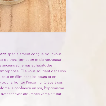
doivent être retourné
sélectionnées pour l
tous les accessoires i
Laissez-vous envelopp
charge du client.
lithothérapie tout en
Pour initier un retour
Herbes Naturelles :
P
client ames-de-lumie
magie, nous incorpor
les instructions détai
réputées pour leurs v
Exceptions : les prod
Encens :
Pour amplifi
certains types de bie
purification, nous a
pour le retour, sauf 
sélectionné pour sa qu
symbolique.
Breloque Symbolique
ent
, spécialement conçue pour vous
d'une breloque symbo
s de transformation et de nouveaux
intention spécifique
es anciens schémas et habitudes,
supplémentaire à vot
amorphose. Elle vous soutient dans vos
 tout en éliminant les peurs et en
🎁Offrez vos cadeaux
e pour affronter l'inconnu. Grâce à ses
propose un emballage
enforce la confiance en soi, l'optimisme
plusieurs options au 
par e-mail pour discu
à avancer avec assurance vers un futur
chaque présent un véri
Lors de l'utilisation 