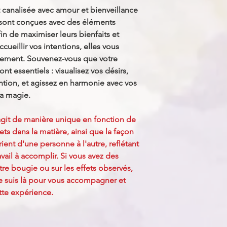
quelques principes d
canalisée avec amour et bienveillance
Tout d'abord, assurez
sont conçues avec des éléments
bougies sur une surfa
n de maximiser leurs bienfaits et
loin de tout matériau
ccueillir vos intentions, elles vous
bougie allumée sans s
courants d'air. Assu
nement. Souvenez-vous que votre
bougies hors de port
t essentiels : visualisez vos désirs,
domestiques. Enfin, a
ntion, et agissez en harmonie avec vos
vous coucher, éteign
la magie.
bougies. En suivant c
pouvez profiter de l
git de manière unique en fonction de
chaleureuse des boug
fets dans la matière, ainsi que la façon
ent d'une personne à l'autre, reflétant
ravail à accomplir. Si vous avez des
otre bougie ou sur les effets observés,
Je suis là pour vous accompagner et
tte expérience.