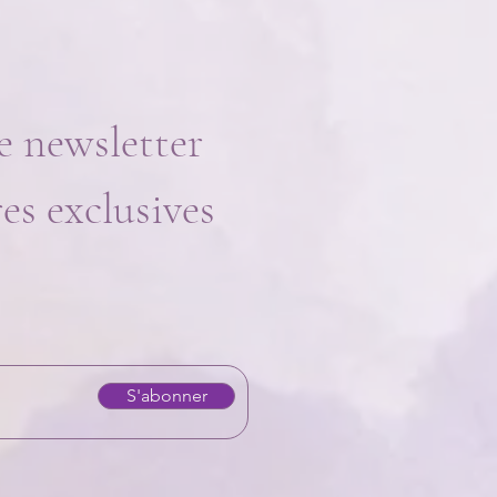
e newsletter
res exclusives
S'abonner