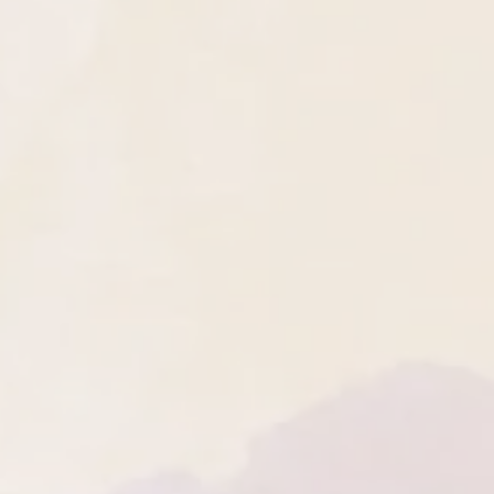
s dans leur état d'origine et avec
eurs propriétés énergétiques.
nclus. Les frais de retour sont à la
er par les bienfaits de la
 vous relaxant.
, veuillez contacter notre service
our une touche supplémentaire de
re@hotmail.com qui vous fournira
ons des herbes naturelles
llées pour le processus de retour.
ertus apaisantes et purifiantes.
uits soldés, personnalisés ou
er l'atmosphère de relaxation et de
ns périssables ne sont pas éligibles
joutons une touche d'encens,
en cas de défaut de fabrication.
alité et sa signification
 :
Chaque bougie est agrémentée
lique choisie en fonction de son
, ajoutant une dimension
re expérience.
 avec style ! Sur demande, je
 cadeau élégant et gratuit, avec
choix. N'hésitez pas à me contacter
ter de vos préférences et faire de
table plaisir visuel et sensoriel.
de bougies, il est essentiel de suivre