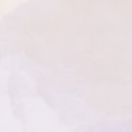
e base pour assurer votre sécurité.
-vous de toujours placer les
ce plane et résistante à la chaleur,
 inflammable. Ne jamais laisser une
urveillance et éloignez-la des
rez-vous également de garder les
ée des enfants et des animaux
vant de quitter la pièce ou de
ez toujours complètement les
es simples précautions, vous
a beauté et de l'ambiance
ies en toute sécurité.