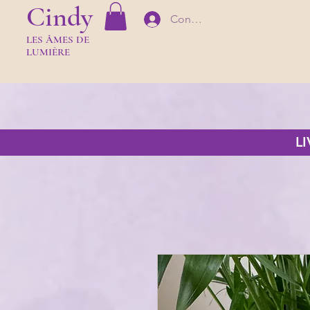
Cindy
Connexion
LES Â
MES DE
LUMIÈR
E
L