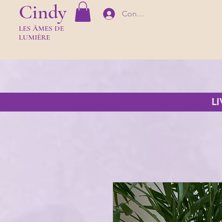
Cindy
Connexion
LES Â
MES DE
LUMIÈR
E
L