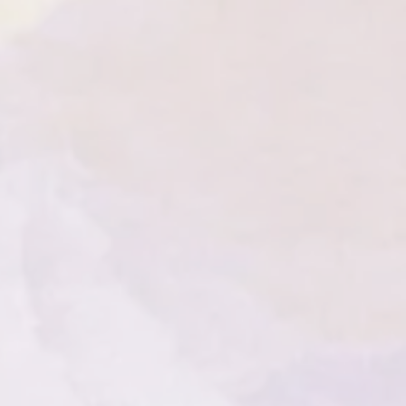
ce plane et résistante à la chaleur,
 inflammable. Ne jamais laisser une
urveillance et éloignez-la des
rez-vous également de garder les
ée des enfants et des animaux
vant de quitter la pièce ou de
ez toujours complètement les
es simples précautions, vous
a beauté et de l'ambiance
ies en toute sécurité.