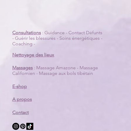
Consultations
:
Guidance
-
Contact Défunts
-
Guérir les blessures
-
Soins énergétiques
-
Coaching
-
Nettoyage des lieux
Massages
:
Massage Amazone
-
Massage
Californien
-
Massage aux bols tibétain
E-shop
A propos
Contact