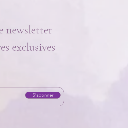
e newsletter
res exclusives
S'abonner