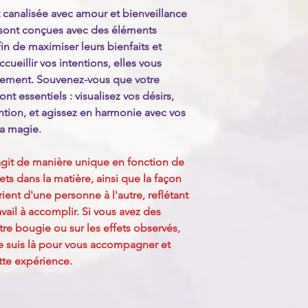
bougies sur une surfa
canalisée avec amour et bienveillance
loin de tout matériau
sont conçues avec des éléments
bougie allumée sans s
n de maximiser leurs bienfaits et
courants d'air. Assu
ccueillir vos intentions, elles vous
bougies hors de port
nement. Souvenez-vous que votre
domestiques. Enfin, a
t essentiels : visualisez vos désirs,
vous coucher, éteign
ntion, et agissez en harmonie avec vos
bougies. En suivant c
pouvez profiter de l
la magie.
chaleureuse des boug
git de manière unique en fonction de
fets dans la matière, ainsi que la façon
ent d'une personne à l'autre, reflétant
ravail à accomplir. Si vous avez des
otre bougie ou sur les effets observés,
Je suis là pour vous accompagner et
tte expérience.