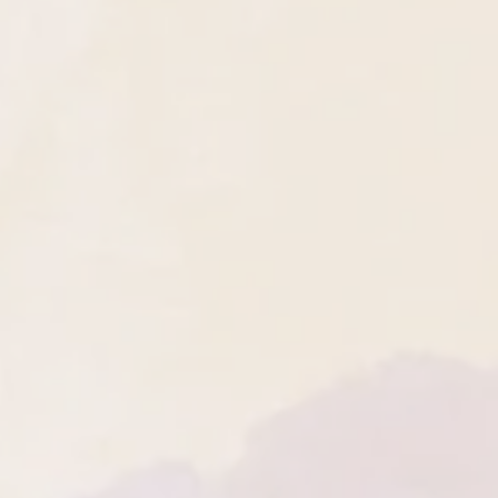
er par les bienfaits de la
 vous relaxant.
, veuillez contacter notre service
our une touche supplémentaire de
re@hotmail.com qui vous fournira
ons des herbes naturelles
llées pour le processus de retour.
ertus apaisantes et purifiantes.
uits soldés, personnalisés ou
er l'atmosphère de relaxation et de
ns périssables ne sont pas éligibles
joutons une touche d'encens,
en cas de défaut de fabrication.
alité et sa signification
 :
Chaque bougie est agrémentée
lique choisie en fonction de son
, ajoutant une dimension
re expérience.
 avec style ! Sur demande, je
 cadeau élégant et gratuit, avec
choix. N'hésitez pas à me contacter
ter de vos préférences et faire de
table plaisir visuel et sensoriel.
de bougies, il est essentiel de suivre
e base pour assurer votre sécurité.
-vous de toujours placer les