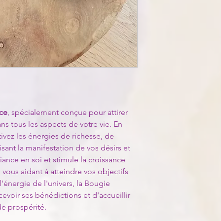
Laissez-vous envelopp
charge du client.
lithothérapie tout en
Pour initier un retour
Herbes Naturelles :
P
client ames-de-lumie
magie, nous incorpor
les instructions détai
réputées pour leurs v
Exceptions : les prod
Encens :
Pour amplifi
certains types de bie
purification, nous a
pour le retour, sauf 
sélectionné pour sa qu
symbolique.
Breloque Symbolique
d'une breloque symbo
ce
, spécialement conçue pour attirer
intention spécifique
ns tous les aspects de votre vie. En
supplémentaire à vot
ivez les énergies de richesse, de
🎁Offrez vos cadeaux
isant la manifestation de vos désirs et
propose un emballage
iance en soi et stimule la croissance
plusieurs options au 
 vous aidant à atteindre vos objectifs
par e-mail pour discu
'énergie de l'univers, la Bougie
chaque présent un véri
oir ses bénédictions et d'accueillir
Lors de l'utilisation 
de prospérité.
quelques principes d
Tout d'abord, assurez