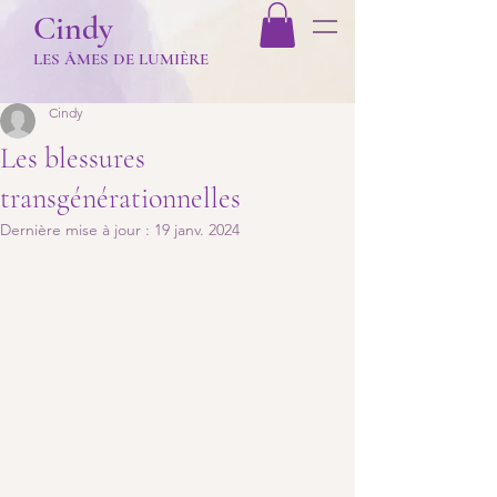
Cindy
LES Â
MES DE LUMIÈR
E
Cindy
Les blessures
transgénérationnelles
Dernière mise à jour :
19 janv. 2024