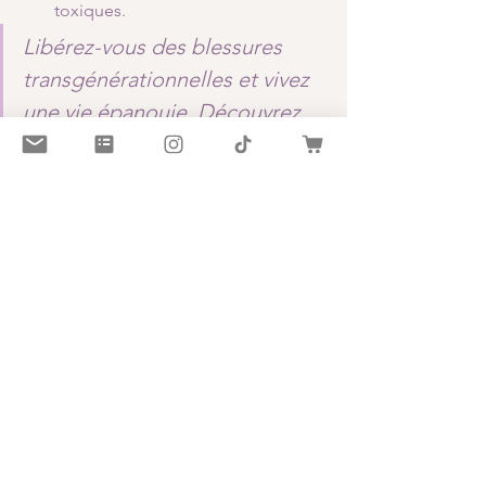
toxiques.
Libérez-vous des blessures 
transgénérationnelles et vivez 
une vie épanouie. Découvrez 
comment identifier ces 
blessures, comprendre leur 
origine et les guérir pour vous 
libérer de leurs effets sur votre 
vie et celle de votre famille. 
Contactez-moi 
Voir tout
Posts récents